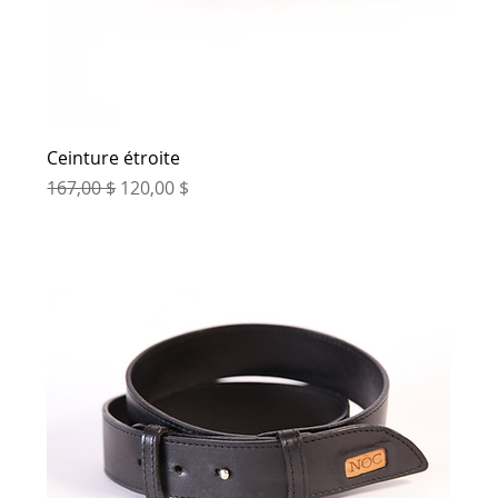
Ceinture étroite
Prix original
Prix promotionnel
167,00 $
120,00 $