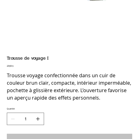
Trousse de voyage I
Prix
225,00 $
Trousse voyage confectionnée dans un cuir de
couleur brun clair, compacte, intérieur imperméable,
pochette à glissière extérieure. L’ouverture favorise
un aperçu rapide des effets personnels.
Quantité